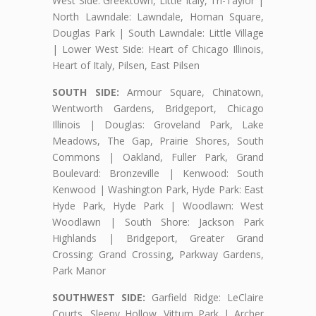
West Side: Greektown, Little Italy, Tri-Taylor |
North Lawndale: Lawndale, Homan Square,
Douglas Park | South Lawndale: Little Village
| Lower West Side: Heart of Chicago Illinois,
Heart of Italy, Pilsen, East Pilsen
SOUTH SIDE:
Armour Square, Chinatown,
Wentworth Gardens, Bridgeport, Chicago
Illinois | Douglas: Groveland Park, Lake
Meadows, The Gap, Prairie Shores, South
Commons | Oakland, Fuller Park, Grand
Boulevard: Bronzeville | Kenwood: South
Kenwood | Washington Park, Hyde Park: East
Hyde Park, Hyde Park | Woodlawn: West
Woodlawn | South Shore: Jackson Park
Highlands | Bridgeport, Greater Grand
Crossing: Grand Crossing, Parkway Gardens,
Park Manor
SOUTHWEST SIDE:
Garfield Ridge: LeClaire
Courts, Sleepy Hollow, Vittum Park | Archer