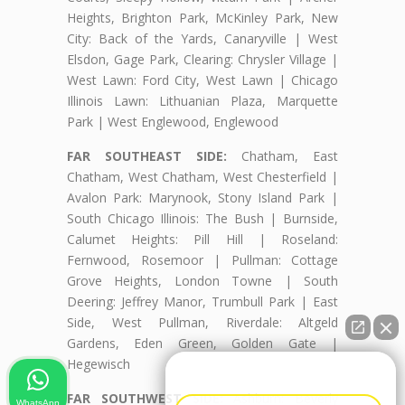
Heights, Brighton Park, McKinley Park, New
City: Back of the Yards, Canaryville | West
Elsdon, Gage Park, Clearing: Chrysler Village |
West Lawn: Ford City, West Lawn | Chicago
Illinois Lawn: Lithuanian Plaza, Marquette
Park | West Englewood, Englewood
FAR SOUTHEAST SIDE:
Chatham, East
Chatham, West Chatham, West Chesterfield |
Avalon Park: Marynook, Stony Island Park |
South Chicago Illinois: The Bush | Burnside,
Calumet Heights: Pill Hill | Roseland:
Fernwood, Rosemoor | Pullman: Cottage
Grove Heights, London Towne | South
Deering: Jeffrey Manor, Trumbull Park | East
Side, West Pullman, Riverdale: Altgeld
Gardens, Eden Green, Golden Gate |
Hegewisch
👋🏼¿Cómo puedo ayudarte?
FAR SOUTHWEST SIDE:
Ashburn: Beverly
WhatsApp