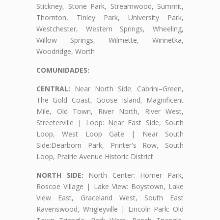
Stickney, Stone Park, Streamwood, Summit,
Thornton, Tinley Park, University Park,
Westchester, Western Springs, Wheeling,
Willow Springs, Wilmette, Winnetka,
Woodridge, Worth
COMUNIDADES:
CENTRAL:
Near North Side: Cabrini–Green,
The Gold Coast, Goose Island, Magnificent
Mile, Old Town, River North, River West,
Streeterville | Loop: Near East Side, South
Loop, West Loop Gate | Near South
Side:Dearborn Park, Printer's Row, South
Loop, Prairie Avenue Historic District
NORTH SIDE:
North Center: Horner Park,
Roscoe Village | Lake View: Boystown, Lake
View East, Graceland West, South East
Ravenswood, Wrigleyville | Lincoln Park: Old