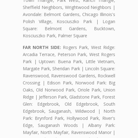
Town Triangle, Park West, Ranch Triangle,
Sheffield Neighbors, Wrightwood Neighbors |
Avondale: Belmont Gardens, Chicago Illinois's
Polish Village, Kosciuszko Park | Logan
Square: Belmont Gardens, Bucktown,
Kosciuszko Park, Palmer Square
FAR NORTH SIDE:
Rogers Park, West Ridge:
Arcadia Terrace, Peterson Park, West Rogers
Park | Uptown: Buena Park, Little Vietnam,
Margate Park, Sheridan Park | Lincoln Square:
Ravenswood, Ravenswood Gardens, Rockwell
Crossing | Edison Park, Norwood Park: Big
Oaks, Old Norwood Park, Oriole Park, Union
Ridge | Jefferson Park, Gladstone Park, Forest
Glen: Edgebrook, Old Edgebrook, South
Edgebrook, Sauganash, Wildwood | North
Park: Brynford Park, Hollywood Park, River's
Edge, Sauganash Woods | Albany Park:
Mayfair, North Mayfair, Ravenswood Manor |