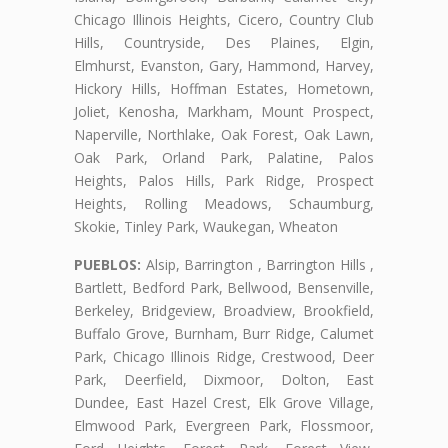
Chicago Illinois Heights, Cicero, Country Club
Hills, Countryside, Des Plaines, Elgin,
Elmhurst, Evanston, Gary, Hammond, Harvey,
Hickory Hills, Hoffman Estates, Hometown,
Joliet, Kenosha, Markham, Mount Prospect,
Naperville, Northlake, Oak Forest, Oak Lawn,
Oak Park, Orland Park, Palatine, Palos
Heights, Palos Hills, Park Ridge, Prospect
Heights, Rolling Meadows, Schaumburg,
Skokie, Tinley Park, Waukegan, Wheaton
PUEBLOS:
Alsip, Barrington , Barrington Hills ,
Bartlett, Bedford Park, Bellwood, Bensenville,
Berkeley, Bridgeview, Broadview, Brookfield,
Buffalo Grove, Burnham, Burr Ridge, Calumet
Park, Chicago Illinois Ridge, Crestwood, Deer
Park, Deerfield, Dixmoor, Dolton, East
Dundee, East Hazel Crest, Elk Grove Village,
Elmwood Park, Evergreen Park, Flossmoor,