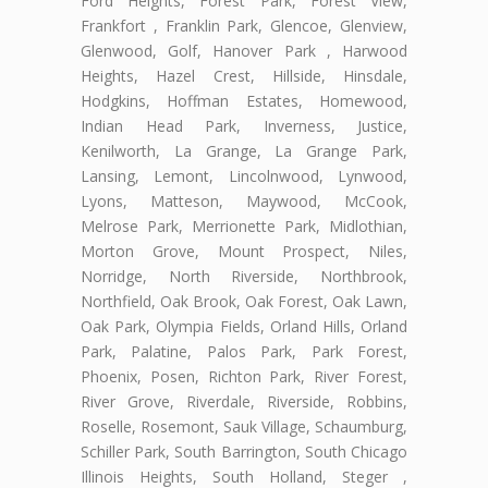
Ford Heights, Forest Park, Forest View,
Frankfort , Franklin Park, Glencoe, Glenview,
Glenwood, Golf, Hanover Park , Harwood
Heights, Hazel Crest, Hillside, Hinsdale,
Hodgkins, Hoffman Estates, Homewood,
Indian Head Park, Inverness, Justice,
Kenilworth, La Grange, La Grange Park,
Lansing, Lemont, Lincolnwood, Lynwood,
Lyons, Matteson, Maywood, McCook,
Melrose Park, Merrionette Park, Midlothian,
Morton Grove, Mount Prospect, Niles,
Norridge, North Riverside, Northbrook,
Northfield, Oak Brook, Oak Forest, Oak Lawn,
Oak Park, Olympia Fields, Orland Hills, Orland
Park, Palatine, Palos Park, Park Forest,
Phoenix, Posen, Richton Park, River Forest,
River Grove, Riverdale, Riverside, Robbins,
Roselle, Rosemont, Sauk Village, Schaumburg,
Schiller Park, South Barrington, South Chicago
Illinois Heights, South Holland, Steger ,